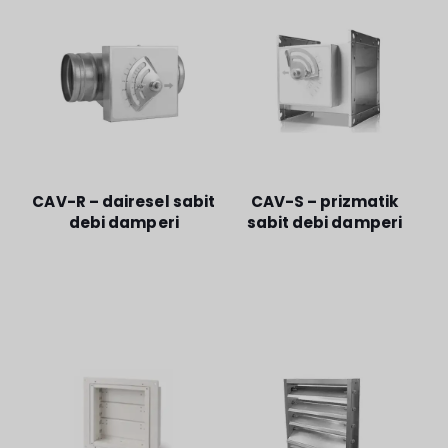
CAV-R – dairesel sabit
CAV-S – prizmatik
debi damperi
sabit debi damperi