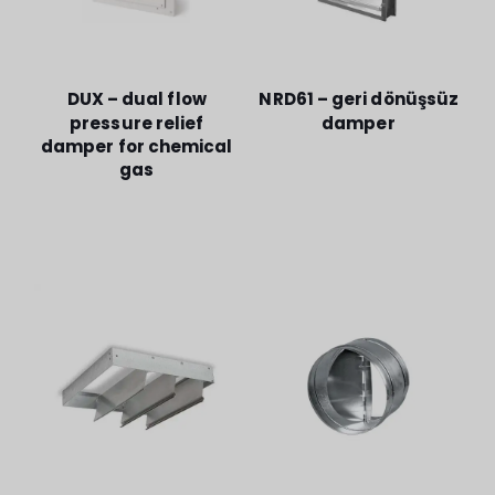
DUX – dual flow
NRD61 – geri dönüşsüz
pressure relief
damper
damper for chemical
gas