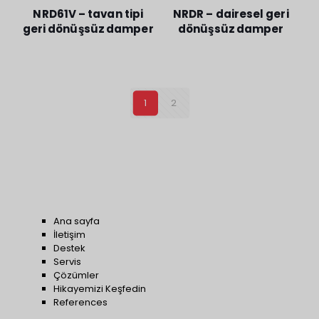
NRD61V – tavan tipi
NRDR – dairesel geri
geri dönüşsüz damper
dönüşsüz damper
1
2
Ana sayfa
İletişim
Destek
Servis
Çözümler
Hikayemizi Keşfedin
References