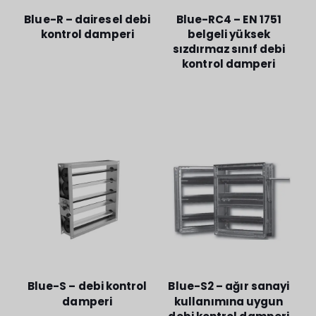
Blue-R – dairesel debi
Blue-RC4 – EN 1751
kontrol damperi
belgeli yüksek
sızdırmaz sınıf debi
kontrol damperi
Blue-S – debi kontrol
Blue-S2 – ağır sanayi
damperi
kullanımına uygun
debi kontrol damperi