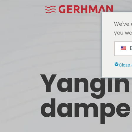
We've 
you wa
E
Close 
Yangın
damper