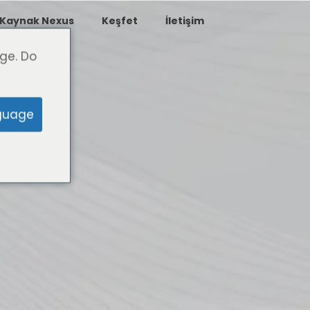
Kaynak Nexus
Keşfet
İletişim
ge. Do
guage