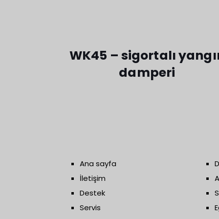
WK45 – sigortalı yangı
damperi
Ana sayfa
D
İletişim
A
Destek
S
Servis
E